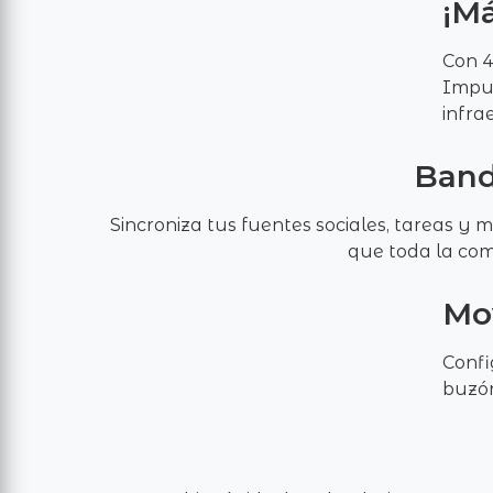
¡Má
Con 4
Impul
infra
Band
Sincroniza tus fuentes sociales, tareas y 
que toda la com
Mo
Confi
buzón