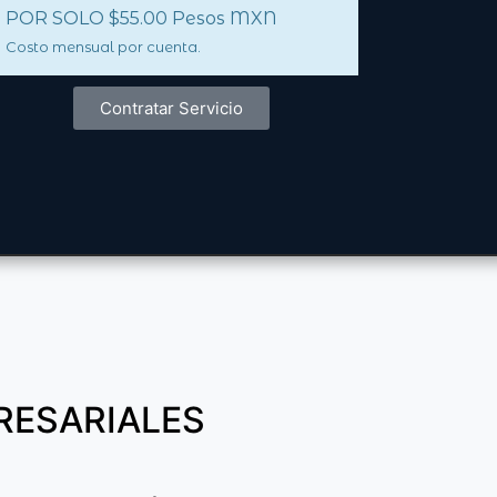
POR SOLO $55.00 Pesos MXN
Costo mensual por cuenta.
Contratar Servicio
RESARIALES